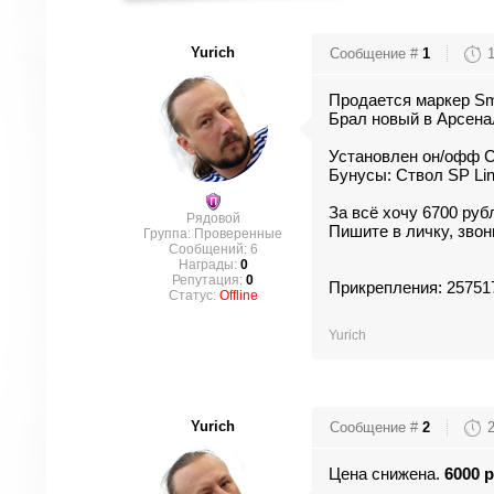
Yurich
Сообщение #
1
Продается маркер Sma
Брал новый в Арсенал
Установлен он/офф CP
Бунусы: Ствол SP Lin
За всё хочу 6700 руб
Рядовой
Пишите в личку, звон
Группа: Проверенные
Сообщений:
6
Награды:
0
Репутация:
0
Прикрепления:
25751
Статус:
Offline
Yurich
Yurich
Сообщение #
2
Цена снижена.
6000 