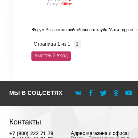
Статус:
Offline
Форум Рязанского пейнтбольного клуба "Анти-террор"
»
Страница
1
из
1
1
МЫ В СОЦ.СЕТЯХ
Контакты
+7 (800) 222-71-79
Адрес магазина и офиса: