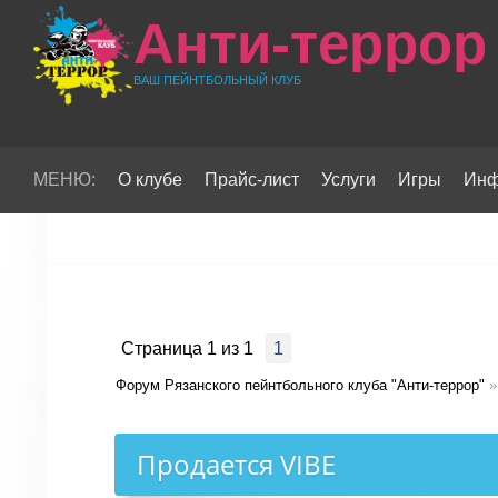
Анти-террор
ВАШ ПЕЙНТБОЛЬНЫЙ КЛУБ
МЕНЮ:
О клубе
Прайс-лист
Услуги
Игры
Инф
Страница
1
из
1
1
Форум Рязанского пейнтбольного клуба "Анти-террор"
»
Продается VIBE