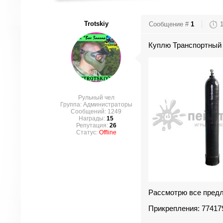
Trotskiy
Сообщение #
1
Куплю Транспортный 
Рульный чел
Группа: Администраторы
Сообщений:
1249
Награды:
15
Репутация:
26
Статус:
Offline
Рассмотрю все пред
Прикрепления:
77417