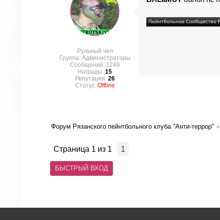
Рульный чел
Группа: Администраторы
Сообщений:
1249
Награды:
15
Репутация:
26
Статус:
Offline
Форум Рязанского пейнтбольного клуба "Анти-террор"
»
Страница
1
из
1
1