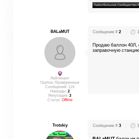
BALaMUT
Сообщение #
2
Продаю баллон 40Л, 
заправочную станцию
Лейтенант
Группа: Проверенные
Сообщений:
119
Награды:
2
Репутация:
3
Статус:
Offline
Trotskiy
Сообщение #
3
BALaMUT
балон не п