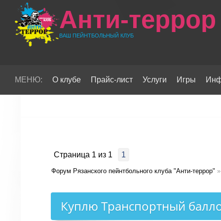
Анти-террор
ВАШ ПЕЙНТБОЛЬНЫЙ КЛУБ
МЕНЮ:
О клубе
Прайс-лист
Услуги
Игры
Инф
Страница
1
из
1
1
Форум Рязанского пейнтбольного клуба "Анти-террор"
»
Куплю Транспортный балло