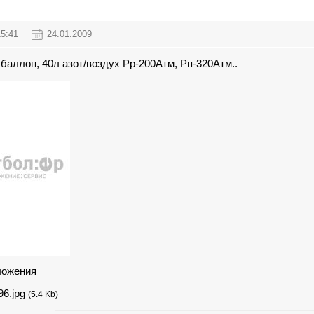
15:41
24.01.2009
баллон, 40л азот/воздух Рр-200Атм, Рп-320Атм..
ложения
96.jpg
(5.4 Kb)