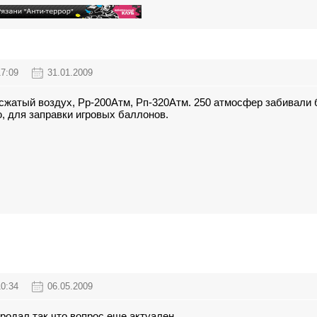
17:09
31.01.2009
сжатый воздух, Рр-200Атм, Рп-320Атм. 250 атмосфер забивали б
, для заправки игровых баллонов.
10:34
06.05.2009
родал так что вопрос еще актуален.