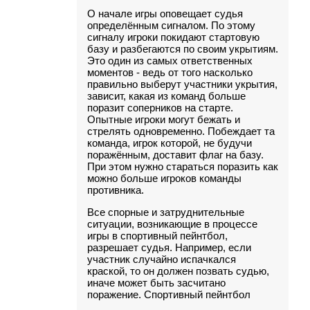
О начале игры оповещает судья
определённым сигналом. По этому
сигналу игроки покидают стартовую
базу и разбегаются по своим укрытиям.
Это один из самых ответственных
моментов - ведь от того насколько
правильно выберут участники укрытия,
зависит, какая из команд больше
поразит соперников на старте.
Опытные игроки могут бежать и
стрелять одновременно. Побеждает та
команда, игрок которой, не будучи
поражённым, доставит флаг на базу.
При этом нужно стараться поразить как
можно больше игроков команды
противника.
Все спорные и затруднительные
ситуации, возникающие в процессе
игры в спортивный пейнтбол,
разрешает судья. Например, если
участник случайно испачкался
краской, то он должен позвать судью,
иначе может быть засчитано
поражение. Спортивный пейнтбол