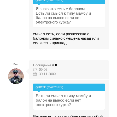
QUOTE
(
MAKC0177
)
Я знаю что есть с балоном.
Есть ли смысл к типу мамбу и
балон на вынос если нет
электроного курка?
смысл есть, если развесовка с
балоном сильно смещена назад или
если есть приклад.
Den
Сообщение #
8
09:06
30.11.2009
QUOTE
(
MAKC0177
)
Есть ли смысл к типу мамбу и
балон на вынос если нет
электроного курка?
Интересно, а как вообще между собой