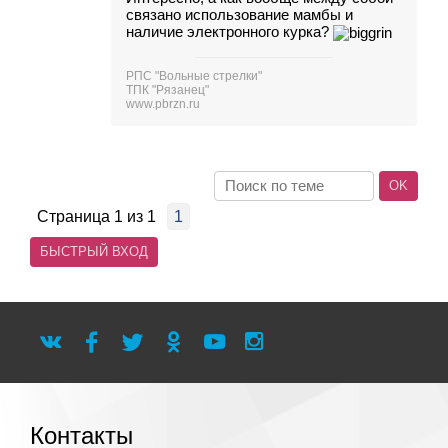
связано использование мамбы и
наличие электронного курка?
РПС "Вольные стрелки"
ТПК "Рязанец"
www.pbrzn.ru
Страница
1
из
1
1
Контакты