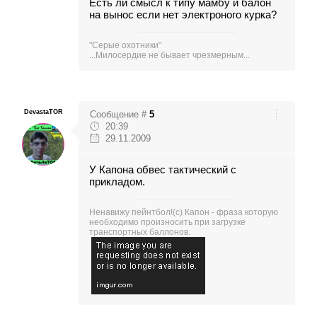
Есть ли смысл к типу мамбу и балон
на вынос если нет электроного курка?
"Серые охотники"
...Милосердие не бывает чрезмерным...
DevastaTOR
Сообщение #
5
20:39
29.11.2009
У Капона обвес тактический с
прикладом.
Ненавижу пейнтбол!(с) Капон - фраза которую
необходимо произносить при загрузке
транспортных баллонов.