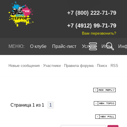
+7 (800) 222-71-79
+7 (4912) 99-71-79
Вам перезвонить?
МЕНЮ:
О клубе
Прайс-лист
Услуги
Игры
Инф
Новые сообщения
·
Участники
·
Правила форума
·
Поиск
·
RSS
Страница
1
из
1
1