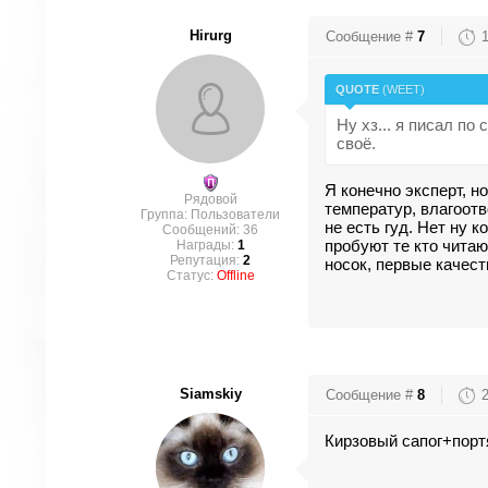
Hirurg
Сообщение #
7
QUOTE
(
WEET
)
Ну хз... я писал по
своё.
Я конечно эксперт, н
Рядовой
температур, влагоотво
Группа: Пользователи
не есть гуд. Нет ну 
Сообщений:
36
пробуют те кто читаю
Награды:
1
Репутация:
2
носок, первые качест
Статус:
Offline
Siamskiy
Сообщение #
8
Кирзовый сапог+портя