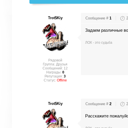
Trot$kiy
Сообщение #
1
Задаем различные во
ЛОХ - это судьба
Рядовой
Группа: Друзья
Сообщений:
12
Награды:
0
Репутация:
3
Статус:
Offline
Trot$kiy
Сообщение #
2
Расскажите пожалуйст