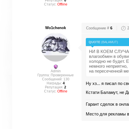
Репутация:
0
Статус:
Offline
Wo1chenok
Сообщение #
6
QUOTE
(
BALAMUT
)
НИ В КОЕМ СЛУЧАЕ н
влагообмен в обуви
холодно не будет. Е
немного неприятно,
на пересеченной мес
Admin
Группа: Проверенные
Сообщений:
130
Ну хз... я писал по с
Награды:
4
Репутация:
2
Статус:
Offline
Кстати Баламут, не Д
Гарант сделок в онла
Место для рекламы ва