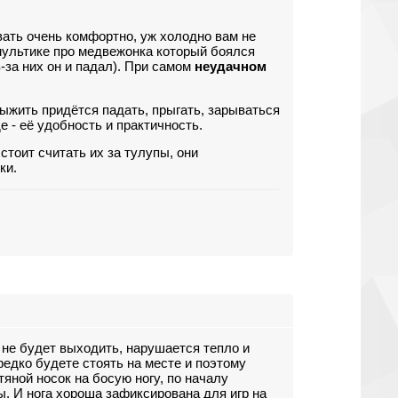
вать очень комфортно, уж холодно вам не
 мультике про медвежонка который боялся
з-за них он и падал). При самом
неудачном
выжить придётся падать, прыгать, зарываться
 - её удобность и практичность.
стоит считать их за тулупы, они
ки.
 не будет выходить, нарушается тепло и
редко будете стоять на месте и поэтому
тяной носок на босую ногу, по началу
ы. И нога хороша зафиксирована для игр на