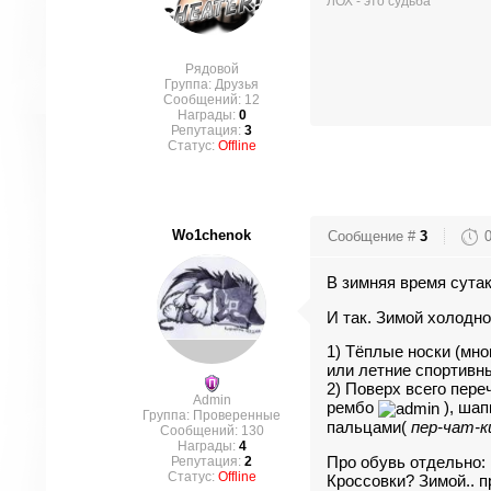
ЛОХ - это судьба
Рядовой
Группа: Друзья
Сообщений:
12
Награды:
0
Репутация:
3
Статус:
Offline
Wo1chenok
Сообщение #
3
В зимняя время сутак.
И так. Зимой холодно
1) Тёплые носки (мно
или летние спортивны
2) Поверх всего пере
Admin
рембо
), шап
Группа: Проверенные
пальцами(
пер-чат-к
Сообщений:
130
Награды:
4
Про обувь отдельно:
Репутация:
2
Статус:
Offline
Кроссовки? Зимой.. пр