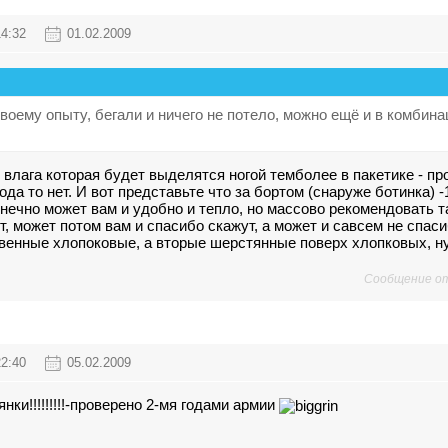
14:32
01.02.2009
 своему опыту, бегали и ничего не потело, можно ещё и в комбина
о влага которая будет выделятся ногой темболее в пакетике - пр
да то нет. И вот представьте что за бортом (снаруже ботинка) -1
конечно может вам и удобно и тепло, но массово рекомендовать та
т, может потом вам и спасибо скажут, а может и савсем не спас
венные хлопоковые, а вторые шерстянные поверх хлопковых, ну
Сообщение о
22:40
05.02.2009
нки!!!!!!!!!-проверено 2-мя годами армии