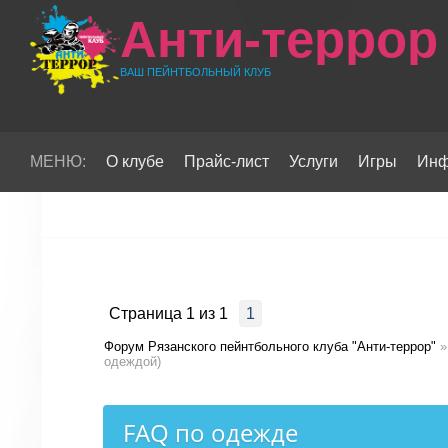
Анти-террор
ВАШ ПЕЙНТБОЛЬНЫЙ КЛУБ
МЕНЮ:
О клубе
Прайс-лист
Услуги
Игры
Инф
Страница
1
из
1
1
Форум Рязанского пейнтбольного клуба "Анти-террор"
»
одеждой)
FAQ по одежде