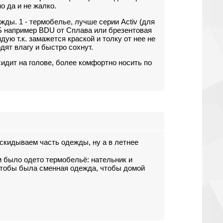
о да и не жалко.
жды. 1 - термобелье, лучше серии Activ (для
Х/Б например BDU от Сплава или брезентовая
ую т.к. замажется краской и толку от нее не
дят влагу и быстро сохнут.
сидит на голове, более комфортно носить по
 скидываем часть одежды, ну а в летнее
ым было одето термобельё: нательник и
 чтобы была сменная одежда, чтобы домой