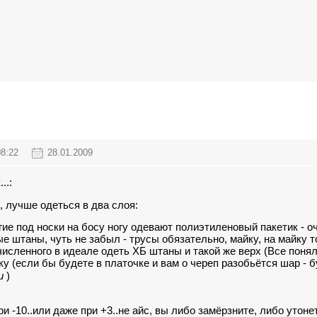
08:22
28.01.2009
..:
, лучше одеться в два слоя:
гие под носки на босу ногу одевают полиэтиленовый пакетик - оч
е штаны, чуть не забыл - трусы обязательно, майку, на майку т
численного в идеале одеть ХБ штаны и такой же верх (Все понял
ку (если бы будете в платочке и вам о череп разобьётся шар - 
и
)
и -10..или даже при +3..не айс, вы либо замёрзните, либо утонет