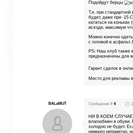
Подойдут берцы
Т.е. при стандартно
будет, даже при -15 
кататься на коньках 
исходе, максимум что
Можно конечно одетьс
с головой в асфальт.
PS: Наш клуб также в
предназначены для м
Гарант сделок в онла
Место для рекламы ва
BALaMUT
Сообщение #
4
НИ В КОЕМ СЛУЧАЕ не
влагообмен в обуви. 
холодно не будет. Ес
немного неприятно, н