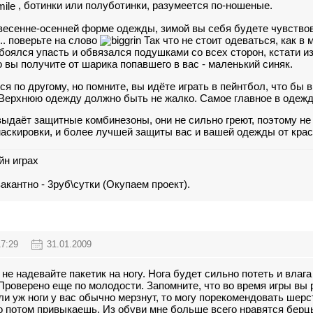
, ботинки или полуботинки, разумеется по-ношеные.
й весенне-осенней форме одежды, зимой вы себя будете чувство
С.. поверьте на слово
Так что не стоит одеваться, как в
(боялся упасть и обвязался подушками со всех сторон, кстати и
 вы получите от шарика попавшего в вас - маленький синяк.
я по другому, но помните, вы идёте играть в пейнтбол, что бы 
.Верхнюю одежду должно быть не жалко. Самое главное в одежде
ыдаёт защитные комбинезоны, они не сильно греют, поэтому не 
аскировки, и более лучшей защиты вас и вашей одежды от крас
йн играх
кантно - 3руб\сутки (Окупаем проект).
17:29
31.01.2009
 надевайте пакетик на ногу. Нога будет сильно потеть и влага
Проверено еще по молодости. Запомните, что во время игры вы 
ли уж ноги у вас обычно мерзнут, то могу порекомендовать шерс
о потом привыкаешь. Из обуви мне больше всего нравятся берц