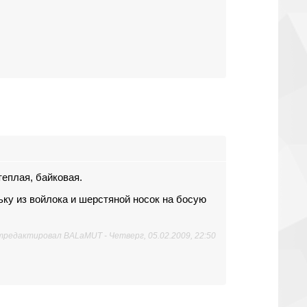
теплая, байковая.
ьку из войлока и шерстяной носок на босую
тредактировал
BALaMUT
-
Четверг, 05.02.2009, 22:50