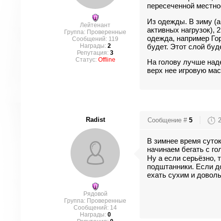
пересеченной местнос
Из одежды. В зиму (а
Лейтенант
активных нагрузок), 
Группа: Проверенные
одежда, например Гор
Сообщений:
119
Награды:
2
будет. Этот слой буд
Репутация:
3
Статус:
Offline
На голову лучше наде
верх нее игровую мас
Radist
Сообщение #
5
В зимнее время суток
начинаем бегать с го
Ну а если серьёзно, 
подштанники. Если до
ехать сухим и дово
Рядовой
Группа: Проверенные
Сообщений:
14
Награды:
0