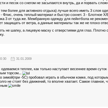
ти и песок со снегом не засыпаются внутрь, да и порвать сложн
 тем более для активного отдыха) лучше всего иметь 3 слоя оде
2 - Флис, очень теплый материал и быстро сохнет. 3 - Блотное 
ка 3 от туда же. Мембранную одежду для пейнтбола не рекоменд
ет защищать от ветра, а данные материалы так же не плохо отво
ть не шапку, а лицевую маску с отверстиями для глаз. Плотно 
ку.
20:30
31.01.2009
 одеваемся теплее, как только наступает весеннее время суток
лым торсом...
то зимой(при -5С) пробовал играть в обычном комке, под котор
лго не стоят без движений, то вполне хватает. Самое главное,
льным