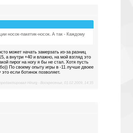
ции носок-пакетик-носок. А так - Каждому
осто может начать замерзать из-за разниц
5, а внутри +40 и влажно, на мой взгляд это
кой пирог на ногу я бы не стал. Хотя пусть
ибо)) По своему опыту игры в -11 лучше двоее
 это если ботинок позволяет.
тредактировал
Hirurg
-
Воскресенье, 01.02.2009, 14:35