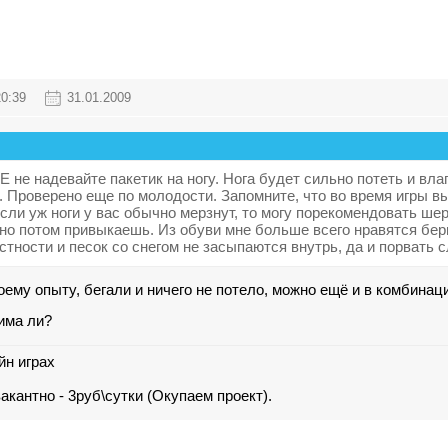
20:39
31.01.2009
е надевайте пакетик на ногу. Нога будет сильно потеть и влаг
. Проверено еще по молодости. Запомните, что во время игры вы
сли уж ноги у вас обычно мерзнут, то могу порекомендовать шер
 но потом привыкаешь. Из обуви мне больше всего нравятся бер
тности и песок со снегом не засыпаются внутрь, да и порвать с
воему опыту, бегали и ничего не потело, можно ещё и в комбинац
има ли?
йн играх
кантно - 3руб\сутки (Окупаем проект).