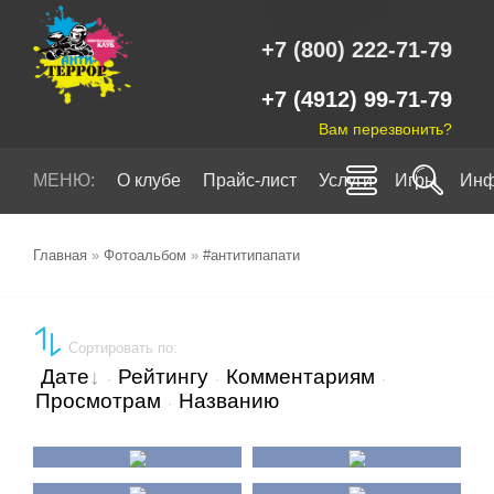
+7 (800) 222-71-79
+7 (4912) 99-71-79
Вам перезвонить?
МЕНЮ:
О клубе
Прайс-лист
Услуги
Игры
Инф
Главная
»
Фотоальбом
»
#антитипапати
Сортировать по
:
Дате
Рейтингу
Комментариям
·
·
·
Просмотрам
Названию
·