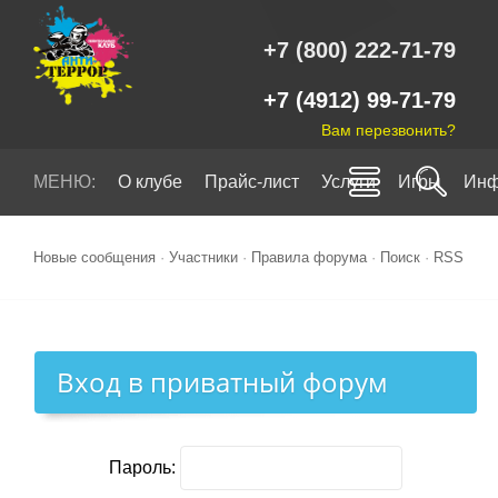
+7 (800) 222-71-79
+7 (4912) 99-71-79
Вам перезвонить?
МЕНЮ:
О клубе
Прайс-лист
Услуги
Игры
Инф
Новые сообщения
·
Участники
·
Правила форума
·
Поиск
·
RSS
Вход в приватный форум
Пароль: