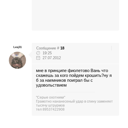
Lexj31
Сообщение #
18
19:25
27.07.2012
мне в принципе фиолетово Вань что
скажешь за кого пойдем крошить?ну я
б за наемников поиграл бы с
удовольствием
"Серые охотники"
Грамотно нананесеный удар в спину заменяет
тысячу штрурмов
тел 89537422908