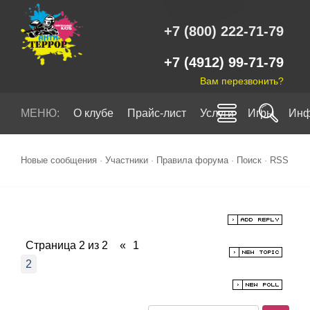
+7 (800) 222-71-79
+7 (4912) 99-71-79
Вам перезвонить?
МЕНЮ:
О клубе
Прайс-лист
Услуги
Игры
Инф
Новые сообщения
·
Участники
·
Правила форума
·
Поиск
·
RSS
Страница
2
из
2
«
1
2