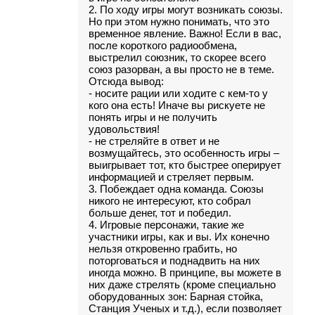
2. По ходу игры могут возникать союзы.
Но при этом нужно понимать, что это
временное явление. Важно! Если в вас,
после короткого радиообмена,
выстрелил союзник, то скорее всего
союз разорван, а вы просто не в теме.
Отсюда вывод:
- носите рации или ходите с кем-то у
кого она есть! Иначе вы рискуете не
понять игры и не получить
удовольствия!
- не стреляйте в ответ и не
возмущайтесь, это особенность игры –
выигрывает тот, кто быстрее оперирует
информацией и стреляет первым.
3. Побеждает одна команда. Союзы
никого не интересуют, кто собрал
больше денег, тот и победил.
4. Игровые персонажи, такие же
участники игры, как и вы. Их конечно
нельзя откровенно грабить, но
поторговаться и поднадвить на них
иногда можно. В принципе, вы можете в
них даже стрелять (кроме специально
оборудованных зон: Барная стойка,
Станция Ученых и т.д.), если позволяет