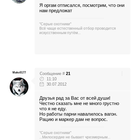
Я оргам отписался, посмотрим, что они
нам предложат
"Серые охотники"
Всё чаще естественный отбор проводится
искусственным путём...
Makc0177
Сообщение #
21
11:10
30.07.2012
Друзья рад за Вас от всей души!
Честно сказать мне не много грустно
что я не еду.
Но работы парни навалилось вагон.
Рацию и маркер дам не вопрос.
"Серые охотники"
...Милосердие не бывает чрезмерным...