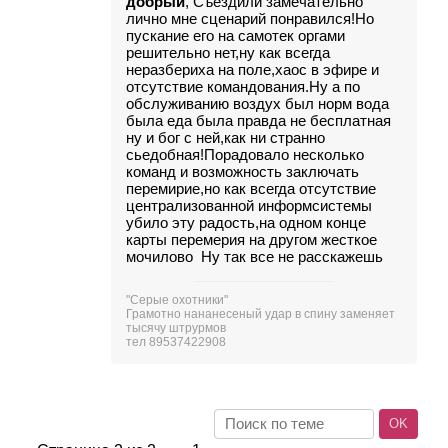
добрый
, Съездили замечательно
лично мне сценарий понравился!Но
пускание его на самотек оргами
решительно нет,ну как всегда
неразбериха на поле,хаос в эфире и
отсутствие командования.Ну а по
обслуживанию воздух был норм вода
была еда была правда не бесплатная
ну и бог с ней,как ни странно
сьедобная!Порадовало несколько
команд и возможность заключать
перемирие,но как всегда отсутствие
централизованной информсистемы
убило эту радость,на одном конце
карты перемерия на другом жесткое
мочилово
Ну так все не расскажешь
"Серые охотники"
Грамотно нананесеный удар в спину заменяет
тысячу штрурмов
тел 89537422908