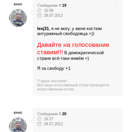
BAHO
Сообщение #
19
15:58
28.07.2012
lexj31
, я не могу, у меня костюм
антуражный свободовца =))
Давайте на голосование
ставим!!!
В демократической
стране всё-таки живём =)
Я за свободу +1
"Серые охотники"
Всё чаще естественный отбор проводится
искусственным путём...
BAHO
Сообщение #
20
16:27
28.07.2012