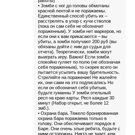
работы)
• Зомби с ног до головы обмотаны
красной лентой и не поражаемы.
Единственный способ убить их –
расстрелять в упор с кучи стволов
(пока он сам себя не обозначит
пораженным). У зомби нет маркеров, но
если они к вам прикасаются – вы
убиты, а зомби получают 200 руб (вы
обязаны дойти с ним до судьи для
отчета). Теоретически, зомби могут
выиграть игру. Важно! Если зомби
спокойно гуляет по полю (не обозначая
себя пораженным), то скорее всего он
пытается усыпить вашу бдительность.
Стреляйте на поражение! Не жалейте
их, они сами на это подписались Но
если он обозначил себя убитым,
будьте гуманны У зомби отельный
респ на краю карты. Респ каждые 30
минут (Набор открыт, не более 12
змб.).
• Охрана бара. Тяжело бронированная
охрана бара поражаема только в
голову. Они обеспечивают порядок в
Баре. Они очень злые ребята, будьте с
ними осторожны. Никто не знает, кем