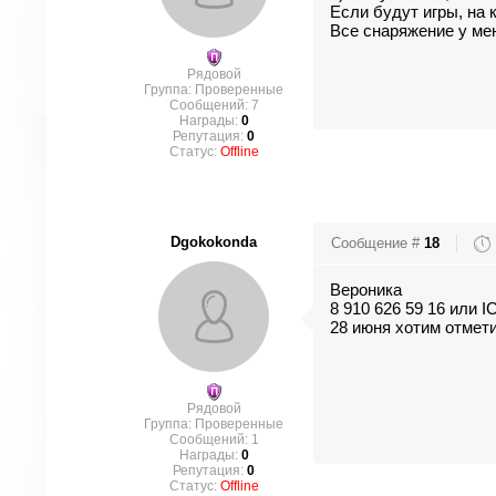
Если будут игры, на 
Все снаряжение у мен
Рядовой
Группа: Проверенные
Сообщений:
7
Награды:
0
Репутация:
0
Статус:
Offline
Dgokokonda
Сообщение #
18
Вероника
8 910 626 59 16 или 
28 июня хотим отмети
Рядовой
Группа: Проверенные
Сообщений:
1
Награды:
0
Репутация:
0
Статус:
Offline