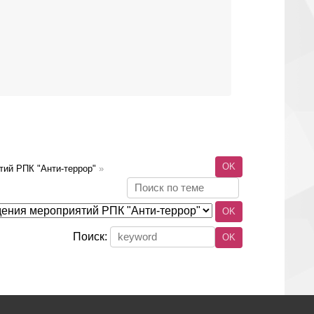
тий РПК "Анти-террор"
»
Поиск: