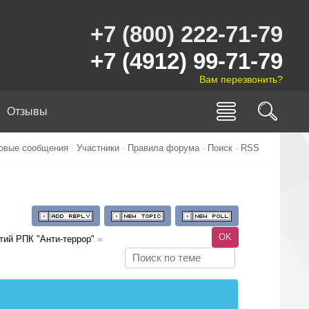
+7 (800) 222-71-79
+7 (4912) 99-71-79
Вам перезвонить?
Отзывы
овые сообщения
·
Участники
·
Правила форума
·
Поиск
·
RSS
тий РПК "Анти-террор"
»