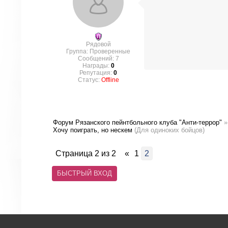
Рядовой
Группа: Проверенные
Сообщений:
7
Награды:
0
Репутация:
0
Статус:
Offline
Форум Рязанского пейнтбольного клуба "Анти-террор"
»
Хочу поиграть, но нескем
(Для одиноких бойцов)
Страница
2
из
2
«
1
2