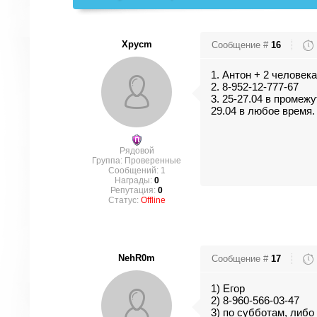
Xpycm
Сообщение #
16
1. Антон + 2 человека
2. 8-952-12-777-67
3. 25-27.04 в промежу
29.04 в любое время.
Рядовой
Группа: Проверенные
Сообщений:
1
Награды:
0
Репутация:
0
Статус:
Offline
NehR0m
Сообщение #
17
1) Егор
2) 8-960-566-03-47
3) по субботам, либо 