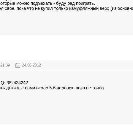
которые можно подъехать - буду рад поиграть.
я свое, пока что не купил только камуфляжный верх (из основно
21:39
24.06.2012
ICQ: 382434242
ть днюху, с нами около 5-6 человек, пока не точно.