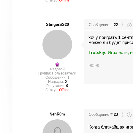
Статус:
Offline
StingerSS20
Сообщение #
22
хочу поиграть 1 сентя
можно ли будет прис
Trotskiy:
Игра есть, н
)))))))))
Рядовой
Группа: Пользователи
Сообщений:
1
Награды:
0
Репутация:
0
Статус:
Offline
NehR0m
Сообщение #
23
Когда ближайшая игра