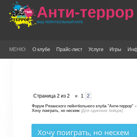
Анти-террор
ВАШ ПЕЙНТБОЛЬНЫЙ КЛУБ
МЕНЮ:
О клубе
Прайс-лист
Услуги
Игры
Инф
Страница
2
из
2
«
1
2
Форум Рязанского пейнтбольного клуба "Анти-террор"
»
Хочу поиграть, но нескем
(Для одиноких бойцов)
Хочу поиграть, но нескем