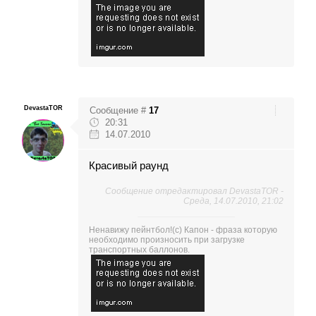
DevastaTOR
Сообщение #
17
20:31
14.07.2010
Красивый раунд
Сообщение отредактировал
DevastaTOR
-
Среда, 14.07.2010, 21:02
Ненавижу пейнтбол!(с) Капон - фраза которую
необходимо произносить при загрузке
транспортных баллонов.