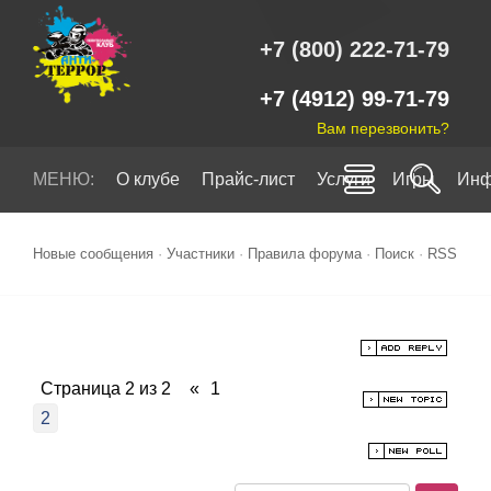
+7 (800) 222-71-79
+7 (4912) 99-71-79
Вам перезвонить?
МЕНЮ:
О клубе
Прайс-лист
Услуги
Игры
Инф
Новые сообщения
·
Участники
·
Правила форума
·
Поиск
·
RSS
Страница
2
из
2
«
1
2