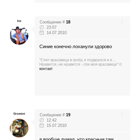
Ice
Сообщение #
18
23:07
14.07.2010
Синие конечно лоханули здорово
"Спит красавица в гробу, я подкрался и е....
Нравится, не нравится - спи моя красавица" ©
контакт
Gromint
Сообщение #
19
12:42
15.07.2010
я вообще думал, что красным там