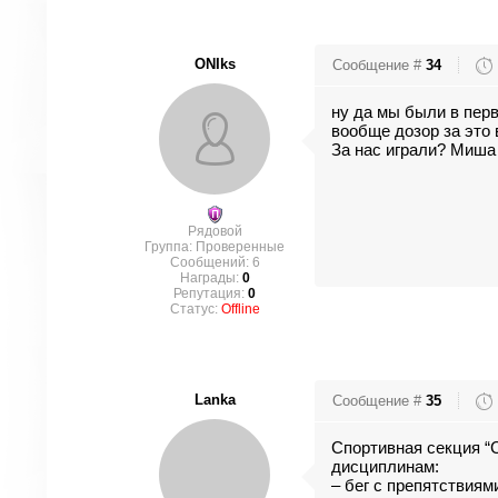
ONIks
Сообщение #
34
ну да мы были в первой 
вообще дозор за это 
За нас играли? Миша 
Рядовой
Группа: Проверенные
Сообщений:
6
Награды:
0
Репутация:
0
Статус:
Offline
Lanka
Сообщение #
35
Спортивная секция “
дисциплинам:
– бег с препятствиям