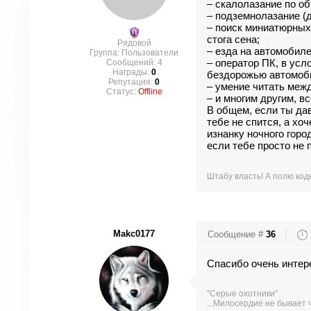
– скалолазание по об
– подземнолазание (
– поиск миниатюрных
стога сена;
Рядовой
– езда на автомобиле
Группа: Пользователи
Сообщений:
4
– оператор ПК, в ус
Награды:
0
бездорожью автомоб
Репутация:
0
– умение читать между
Статус:
Offline
– и многим другим, 
В общем, если ты да
тебе не спится, а хо
изнанку ночного горо
если тебе просто не
Штабу власть! А полю коды
Makc0177
Сообщение #
36
Спасибо очень интере
"Серые охотники"
...Милосердие не бывает 