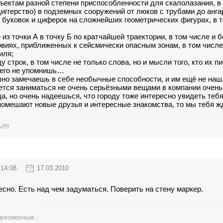
ъектам разной степени приспособленности для скалолазания, в 
диггерство) в подземных сооружений от люков с трубами до ан
 буковок и циферок на сложнейших геометрических фигурах, в т
 из точки А в точку Б по кратчайшей траектории, в том числе и 
ловиях, приближенных к сейсмически опасным зонам, в том чис
иля;
 строк, в том числе не только слова, но и мысли того, кто их п
всего не упомнишь…
вно замечаешь в себе необычные способности, и им ещё не наш
чется заниматься не очень серьёзными вещами в компании очень
да, но очень надеешься, что городу тоже интересно увидеть теб
 помешают новые друзья и интересные знакомства, то мы тебя 
!!!!
14:08
17.03.2010
сно. Есть над чем задуматься. Поверить на стену маркер.
чрезмерным...