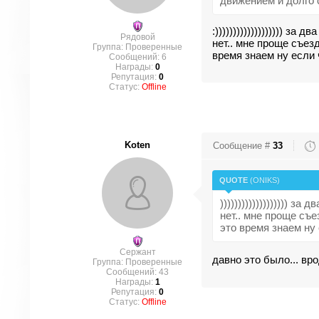
движением и долго 
:))))))))))))))))))) 
Рядовой
нет.. мне проще съез
Группа: Проверенные
время знаем ну если 
Сообщений:
6
Награды:
0
Репутация:
0
Статус:
Offline
Koten
Сообщение #
33
QUOTE
(
ONIKS
)
))))))))))))))))))) 
нет.. мне проще съе
это время знаем ну
Сержант
давно это было... вро
Группа: Проверенные
Сообщений:
43
Награды:
1
Репутация:
0
Статус:
Offline