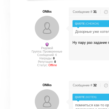
ONIks
Сообщение #
31
QUOTE
(
СНЕЖОК
)
Дозорные уже хотел
Ну пару раз задание 
Рядовой
Группа: Проверенные
Сообщений:
6
Награды:
0
Репутация:
0
Статус:
Offline
ONIks
Сообщение #
32
QUOTE
(
KOTEN
)
помниться как-то о