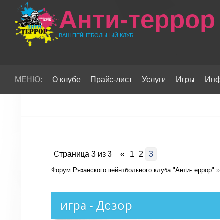
Анти-террор
ВАШ ПЕЙНТБОЛЬНЫЙ КЛУБ
МЕНЮ:
О клубе
Прайс-лист
Услуги
Игры
Инф
Страница
3
из
3
«
1
2
3
Форум Рязанского пейнтбольного клуба "Анти-террор"
»
игра - Дозор