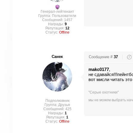
Генерал-лейтенант
Группа: Пользователи
Сообщений:
1457
Награды:
9
Репутация:
12
Статус:
Offline
Санек
Сообщение #
37
makc0177
,
не сдавайся!!!пейнтб
вот мисли читать это
"Серые охотники"
мы не можем выбрать нача
Подполковник
Группа: Друзья
Сообщений:
425
Награды:
1
Репутация:
1
Статус:
Offline