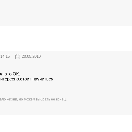
14:15
20.05.2010
ол это ОК.
 итересно.стоит научиться
ло жизни, но можем выбрать её конец...