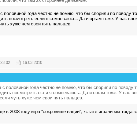
спорили, что там 2х стороннее движение.
за два с половиной года честно не помню, что бы спорили по поводу
дить посмотреть если я сомневаюсь.. Да и оргам тоже. У нас впо
чуть хуже чем свои пять пальцев.
23:02
16.03.2010
за два с половиной года честно не помню, что бы спорили по повод
здить посмотреть если я сомневаюсь.. Да и оргам тоже. У нас в
 если чуть хуже чем свои пять пальцев.
де в 2008 году игра "сокровище нации", кстате играли мы тогда з