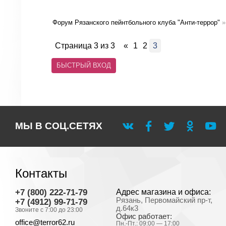
Форум Рязанского пейнтбольного клуба "Анти-террор"
»
Страница
3
из
3
«
1
2
3
МЫ В СОЦ.СЕТЯХ
Контакты
+7 (800) 222-71-79
Адрес магазина и офиса:
Рязань, Первомайский пр-т,
+7 (4912) 99-71-79
д.64к3
Звоните с 7:00 до 23:00
Офис работает:
office@terror62.ru
Пн.-Пт.: 09:00 — 17:00